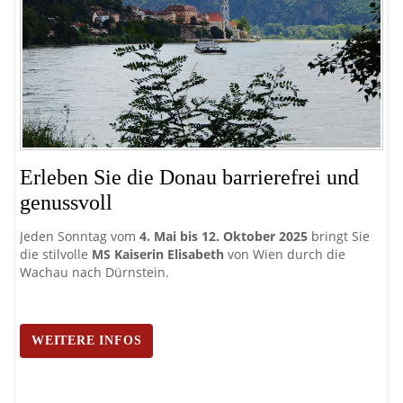
Mi
A
Erleben Sie die Donau barrierefrei und
genussvoll
Ent
ent
Wi
Jeden Sonntag vom
4. Mai bis 12. Oktober 2025
bringt Sie
die stilvolle
MS Kaiserin Elisabeth
von Wien durch die
Wachau nach Dürnstein.
WEITERE INFOS