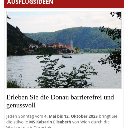
AUSFLUGSIDEEN
Mi
A
Erleben Sie die Donau barrierefrei und
genussvoll
Ent
ent
Wi
Jeden Sonntag vom
4. Mai bis 12. Oktober 2025
bringt Sie
die stilvolle
MS Kaiserin Elisabeth
von Wien durch die
Wachau nach Dürnstein.