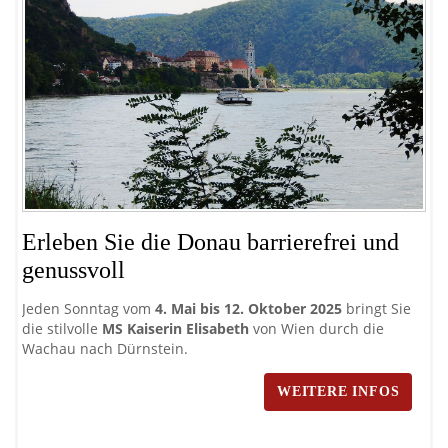
Mi
A
Erleben Sie die Donau barrierefrei und
genussvoll
Ent
ent
Wi
Jeden Sonntag vom
4. Mai bis 12. Oktober 2025
bringt Sie
die stilvolle
MS Kaiserin Elisabeth
von Wien durch die
Wachau nach Dürnstein.
WEITERE INFOS